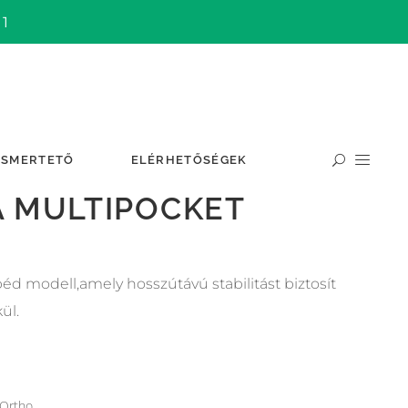
 1
ISMERTETŐ
ELÉRHETŐSÉGEK
 MULTIPOCKET
éd modell,amely hosszútávú stabilitást biztosít
ül.
Ortho