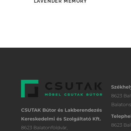
LAVENDER MEMORY
Székhel
8623 Bal
Balatons
CSUTAK Bútor és Lakberendezés
Telephel
Kereskedelmi és Szolgáltató Kft.
8623 Bal
8623 Balatonföldvár,