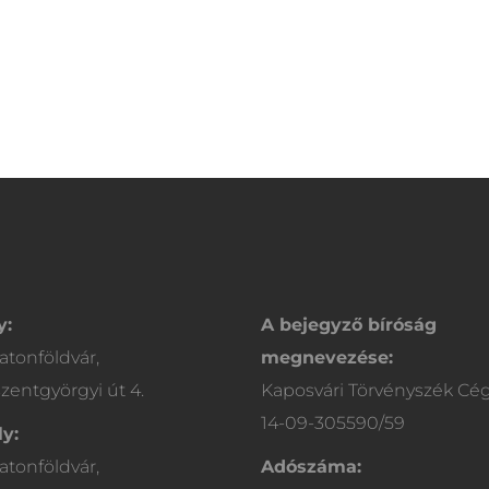
y:
A bejegyző bíróság
atonföldvár,
megnevezése:
zentgyörgyi út 4.
Kaposvári Törvényszék Cé
14-09-305590/59
y:
atonföldvár,
Adószáma: