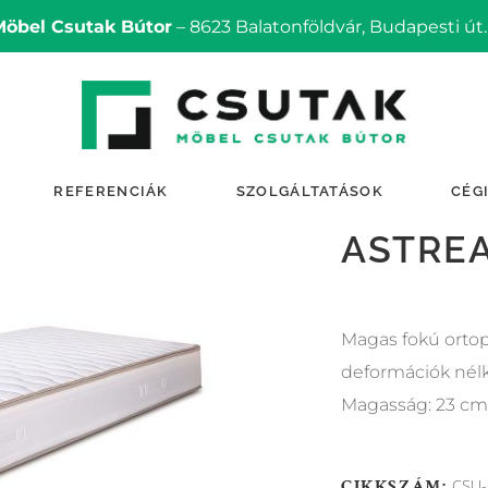
Möbel Csutak Bútor
– 8623 Balatonföldvár, Budapesti út.
REFERENCIÁK
SZOLGÁLTATÁSOK
CÉG
ASTREA
Magas fokú ortop
deformációk nélk
Magasság: 23 cm
CIKKSZÁM:
CSU-