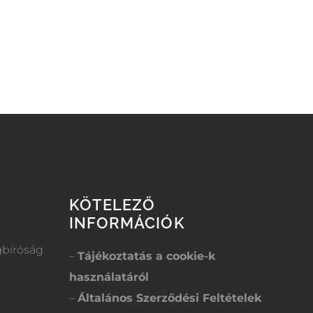
KÖTELEZŐ
INFORMÁCIÓK
gbíróság
–
Tájékoztatás a cookie-k
használatáról
–
Általános Szerződési Feltételek