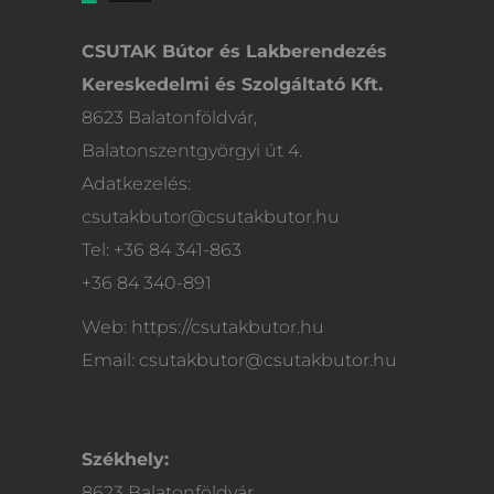
CSUTAK Bútor és Lakberendezés
Kereskedelmi és Szolgáltató Kft.
8623 Balatonföldvár,
Balatonszentgyörgyi út 4.
Adatkezelés:
csutakbutor@csutakbutor.hu
Tel: +36 84 341-863
+36 84 340-891
Web: https://csutakbutor.hu
Email: csutakbutor@csutakbutor.hu
Székhely:
8623 Balatonföldvár,