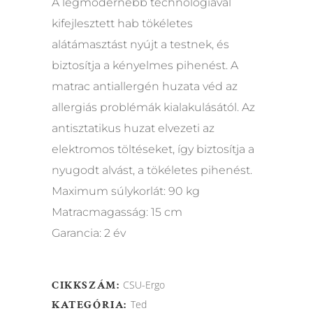
A legmodernebb technológiával
kifejlesztett hab tökéletes
alátámasztást nyújt a testnek, és
biztosítja a kényelmes pihenést. A
matrac antiallergén huzata véd az
allergiás problémák kialakulásától. Az
antisztatikus huzat elvezeti az
elektromos töltéseket, így biztosítja a
nyugodt alvást, a tökéletes pihenést.
Maximum súlykorlát: 90 kg
Matracmagasság: 15 cm
Garancia: 2 év
CIKKSZÁM:
CSU-Ergo
KATEGÓRIA:
Ted