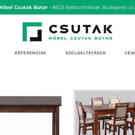
Möbel Csutak Bútor
– 8623 Balatonföldvár, Budapesti út.
REFERENCIÁK
SZOLGÁLTATÁSOK
CÉG
TOVÁBB OLVASOM
TOVÁBB OLVASOM