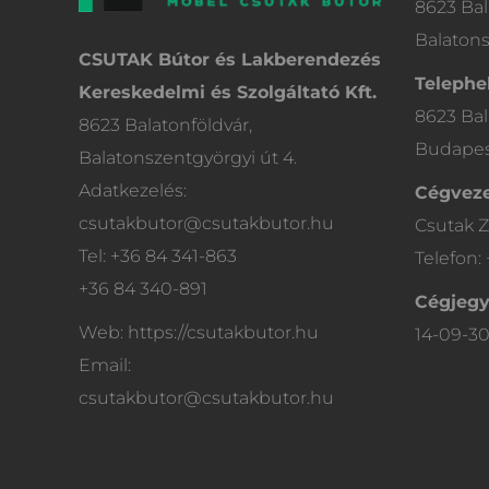
8623 Bal
Balatons
CSUTAK Bútor és Lakberendezés
Telephel
Kereskedelmi és Szolgáltató Kft.
8623 Bal
8623 Balatonföldvár,
Budapest
Balatonszentgyörgyi út 4.
Adatkezelés:
Cégveze
csutakbutor@csutakbutor.hu
Csutak Z
Tel: +36 84 341-863
Telefon:
+36 84 340-891
Cégjeg
Web: https://csutakbutor.hu
14-09-3
Email:
csutakbutor@csutakbutor.hu