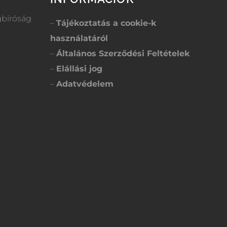
gbíróság
–
Tájékoztatás a cookie-k
használatáról
–
Általános Szerződési Feltételek
–
Elállási jog
–
Adatvédelem