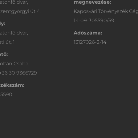
atonföldvár,
megnevezése:
zentgyörgyi út 4.
Kaposvári Törvényszék Cé
14-09-305590/59
y:
atonföldvár,
Adószáma:
i út. 1
13127026-2-14
tő:
oltán Csaba,
 +36 30 9366729
yzékszám:
05590