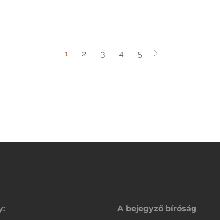
1
2
3
4
5
y:
A bejegyző bíróság