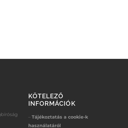
KÖTELEZŐ
INFORMÁCIÓK
gbíróság
–
Tájékoztatás a cookie-k
használatáról