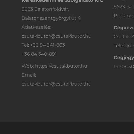
Kereskedelmi és Szolgáltató Kft.
8623 Bal
8623 Balatonföldvár,
Budapest
Balatonszentgyörgyi út 4.
Adatkezelés:
Cégveze
csutakbutor@csutakbutor.hu
Csutak Z
Tel: +36 84 341-863
Telefon:
+36 84 340-891
Cégjeg
Web: https://csutakbutor.hu
14-09-3
Email:
csutakbutor@csutakbutor.hu