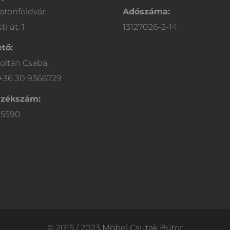
atonföldvár,
Adószáma:
i út. 1
13127026-2-14
tő:
oltán Csaba,
 +36 30 9366729
yzékszám:
05590
© 2015 / 2023 Möbel Csutak Bútor