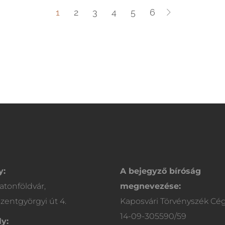
1
2
3
4
5
6
y:
A bejegyző bíróság
atonföldvár,
megnevezése:
zentgyörgyi út 4.
Kaposvári Törvényszék Cé
14-09-305590/59
y: