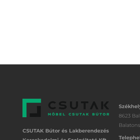
Székhel
8623 Bal
Balatons
CSUTAK Bútor és Lakberendezés
Telephel