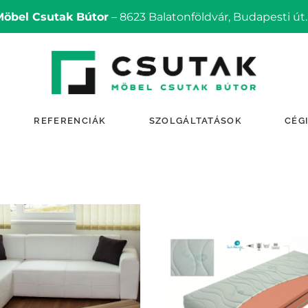
Möbel Csutak Bútor
– 8623 Balatonföldvár, Budapesti út.
REFERENCIÁK
SZOLGÁLTATÁSOK
CÉG
TOVÁBB OLVASOM
TOVÁBB OLVASOM