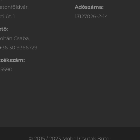
atonföldvár,
Adószáma:
i út. 1
13127026-2-14
tő:
oltán Csaba,
 +36 30 9366729
yzékszám:
05590
© 2015 / 2023 Möbel Csutak Bútor