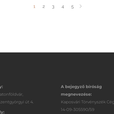
1
2
3
4
5
y:
A bejegyző bíróság
atonföldvár,
megnevezése:
zentgyörgyi út 4.
Kaposvári Törvényszék Cé
14-09-305590/59
y: