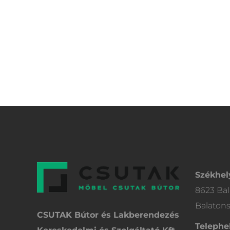
Székhel
8623 Bal
Balatons
CSUTAK Bútor és Lakberendezés
Telephel