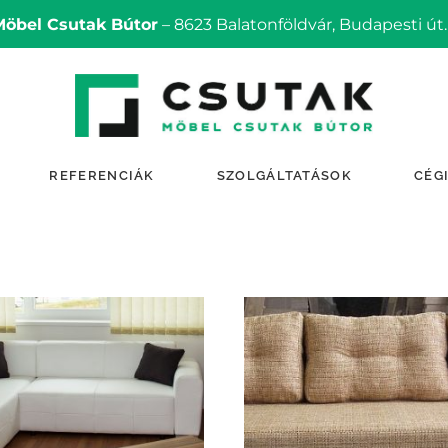
Möbel Csutak Bútor
– 8623 Balatonföldvár, Budapesti út.
REFERENCIÁK
SZOLGÁLTATÁSOK
CÉG
TOVÁBB OLVASOM
TOVÁBB OLVASOM