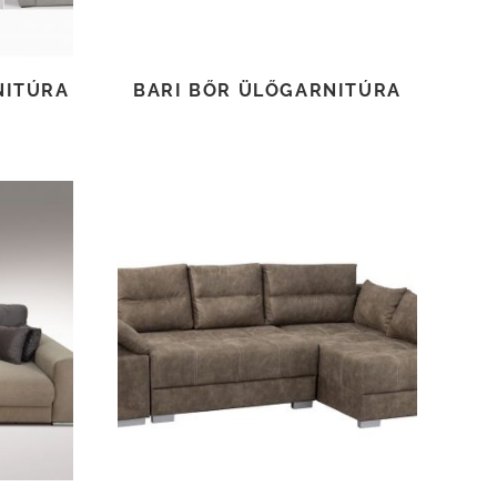
NITÚRA
BARI BŐR ÜLŐGARNITÚRA
TOVÁBB OLVASOM