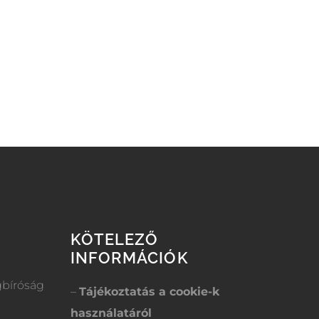
KÖTELEZŐ
INFORMÁCIÓK
gbíróság
–
Tájékoztatás a cookie-k
használatáról