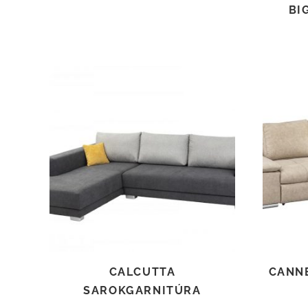
BI
TOVÁBB OLVASOM
CALCUTTA
CANN
SAROKGARNITÚRA