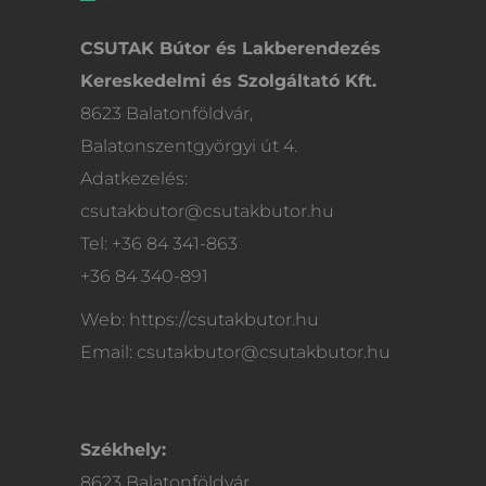
CSUTAK Bútor és Lakberendezés
Kereskedelmi és Szolgáltató Kft.
8623 Balatonföldvár,
Balatonszentgyörgyi út 4.
Adatkezelés:
csutakbutor@csutakbutor.hu
Tel: +36 84 341-863
+36 84 340-891
Web: https://csutakbutor.hu
Email: csutakbutor@csutakbutor.hu
Székhely:
8623 Balatonföldvár,