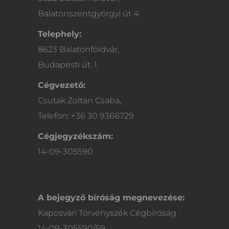
Balatonszentgyörgyi út 4.
Telephely:
8623 Balatonföldvár,
Budapesti út. 1
Cégvezető:
Csutak Zoltán Csaba,
Telefon: +36 30 9366729
Cégjegyzékszám:
14-09-305590
A bejegyző bíróság megnevezése:
Kaposvári Törvényszék Cégbíróság
14-09-305590/59