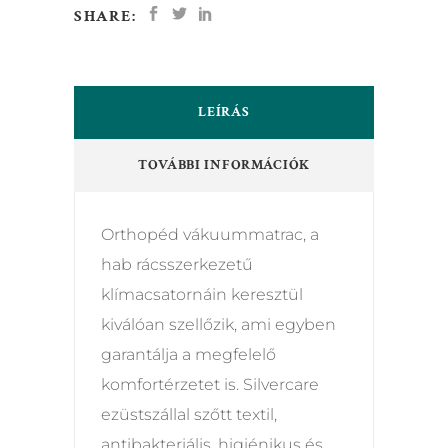
SHARE:
LEÍRÁS
TOVÁBBI INFORMÁCIÓK
Orthopéd vákuummatrac, a
hab rácsszerkezetű
klímacsatornáin keresztül
kiválóan szellőzik, ami egyben
garantálja a megfelelő
komfortérzetet is. Silvercare
ezüstszállal szőtt textil,
antibakteriális, higiénikus és