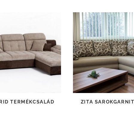
TOVÁBB OLVASOM
TOVÁBB OLVASOM
RID TERMÉKCSALÁD
ZITA SAROKGARNI