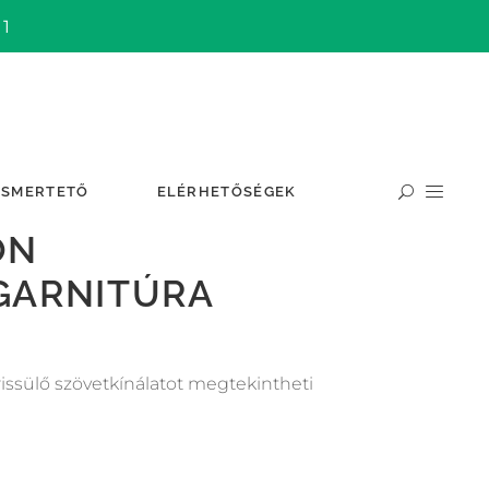
 1
ISMERTETŐ
ELÉRHETŐSÉGEK
ON
GARNITÚRA
rissülő szövetkínálatot megtekintheti