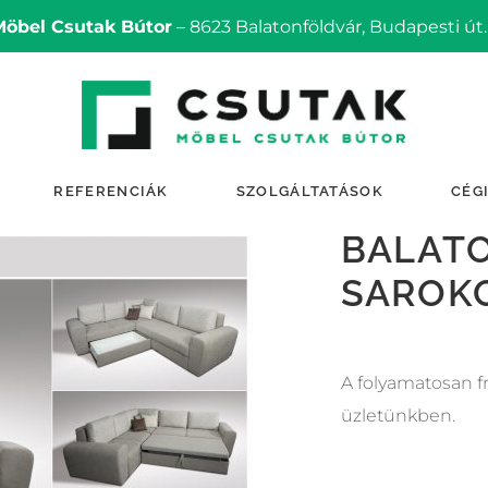
Möbel Csutak Bútor
– 8623 Balatonföldvár, Budapesti út.
REFERENCIÁK
SZOLGÁLTATÁSOK
CÉG
BALAT
SAROK
A folyamatosan f
üzletünkben.