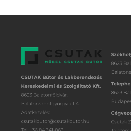
Székhel
8623 Bal
Balatons
CSUTAK Bútor és Lakberendezés
Telephel
Kereskedelmi és Szolgáltató Kft.
8623 Bal
8623 Balatonföldvár,
Budapest
Balatonszentgyörgyi út 4.
Adatkezelés:
Cégveze
csutakbutor@csutakbutor.hu
Csutak Z
Tel: +36 84 341-863
Telefon: