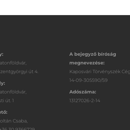
y:
A bejegyző bíróság
atonföldvár,
megnevezése:
zentgyörgyi út 4.
Kaposvári Törvényszék Cé
14-09-305590/59
y:
atonföldvár,
Adószáma:
i út. 1
13127026-2-14
tő:
oltán Csaba,
 +36 30 9366729