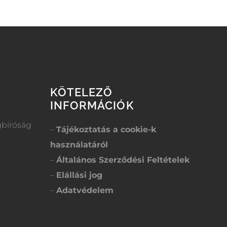
KÖTELEZŐ
INFORMÁCIÓK
gbíróság
–
Tájékoztatás a cookie-k
használatáról
–
Általános Szerződési Feltételek
–
Elállási jog
–
Adatvédelem