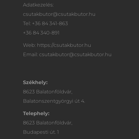
Adatkezelés:
csutakbutor@csutakbutor.hu
Tel: +36 84 341-863
+36 84 340-891
Web: https://csutakbutor.hu
Email: csutakbutor@csutakbutor.hu
Székhely:
8623 Balatonföldvár,
Balatonszentgyörgyi út 4.
Telephely:
8623 Balatonföldvár,
Budapesti út. 1