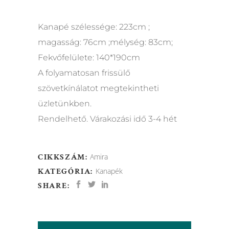
Kanapé szélessége: 223cm ;
magasság: 76cm ;mélység: 83cm;
Fekvőfelülete: 140*190cm
A folyamatosan frissülő
szövetkínálatot megtekintheti
üzletünkben.
Rendelhető. Várakozási idő 3-4 hét
CIKKSZÁM:
Amira
KATEGÓRIA:
Kanapék
SHARE: