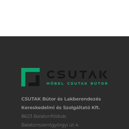
CSUTAK Bútor és Lakberendezés
Kereskedelmi és Szolgáltató Kft.
8623 Balatonföldvár,
Balatonszentgyörgyi út 4.