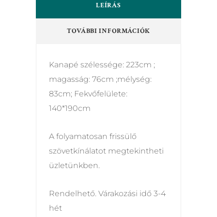
LEÍRÁS
TOVÁBBI INFORMÁCIÓK
Kanapé szélessége: 223cm ;
magasság: 76cm ;mélység:
83cm; Fekvőfelülete:
140*190cm
A folyamatosan frissülő
szövetkínálatot megtekintheti
üzletünkben.
Rendelhető. Várakozási idő 3-4
hét