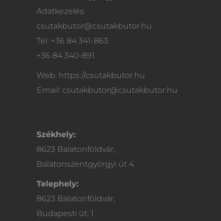
Adatkezelés:
csutakbutor@csutakbutor.hu
Tel: +36 84 341-863
+36 84 340-891
Web: https://csutakbutor.hu
Email: csutakbutor@csutakbutor.hu
Székhely:
8623 Balatonföldvár,
Balatonszentgyörgyi út 4.
Telephely:
8623 Balatonföldvár,
Budapesti út. 1