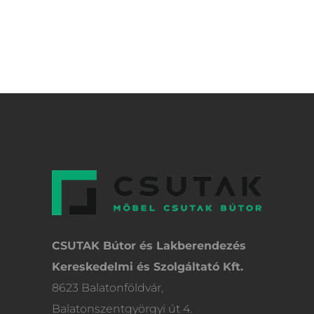
CSUTAK Bútor és Lakberendezés
Kereskedelmi és Szolgáltató Kft.
8623 Balatonföldvár,
Balatonszentgyörgyi út 4.