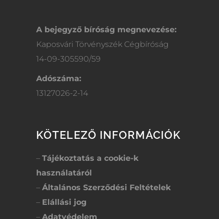
A bejegyző bíróság megnevezése:
Kaposvári Törvényszék Cégbíróság
14-09-305590/59
Adószáma:
13127026-2-14
KÖTELEZŐ INFORMÁCIÓK
–
Tájékoztatás a cookie-k
használatáról
–
Általános Szerződési Feltételek
–
Elállási jog
–
Adatvédelem