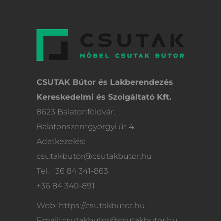
CSUTAK Bútor és Lakberendezés
Kereskedelmi és Szolgáltató Kft.
8623 Balatonföldvár,
Balatonszentgyörgyi út 4.
Adatkezelés:
csutakbutor@csutakbutor.hu
Tel: +36 84 341-863
+36 84 340-891
Web: https://csutakbutor.hu
Email: csutakbutor@csutakbutor.hu