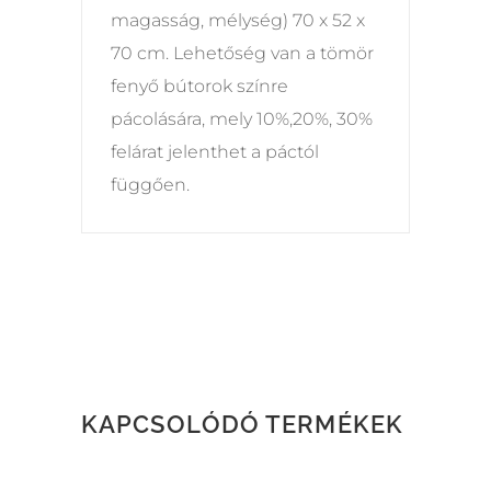
magasság, mélység) 70 x 52 x
70 cm. Lehetőség van a tömör
fenyő bútorok színre
pácolására, mely 10%,20%, 30%
felárat jelenthet a páctól
függően.
KAPCSOLÓDÓ TERMÉKEK