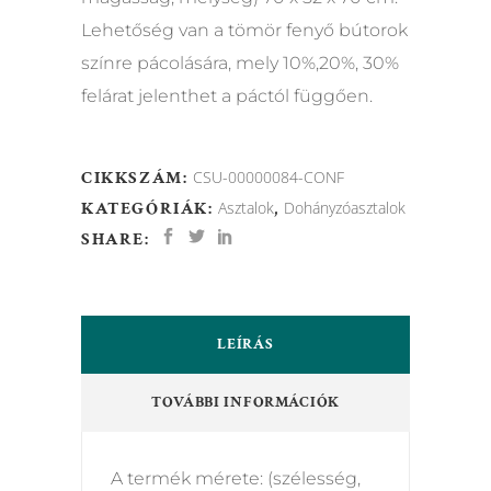
Lehetőség van a tömör fenyő bútorok
színre pácolására, mely 10%,20%, 30%
felárat jelenthet a páctól függően.
CIKKSZÁM:
CSU-00000084-CONF
KATEGÓRIÁK:
Asztalok
,
Dohányzóasztalok
SHARE:
LEÍRÁS
TOVÁBBI INFORMÁCIÓK
A termék mérete: (szélesség,