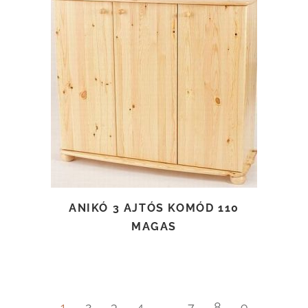
TOVÁBB OLVASOM
ANIKÓ 3 AJTÓS KOMÓD 110
MAGAS
1
2
3
4
…
7
8
9