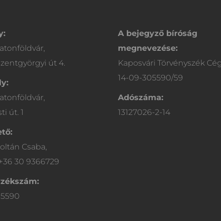
y:
A bejegyző bíróság
atonföldvár,
megnevezése:
zentgyörgyi út 4.
Kaposvári Törvényszék Cé
14-09-305590/59
y:
atonföldvár,
Adószáma:
i út. 1
13127026-2-14
tő:
oltán Csaba,
 +36 30 9366729
yzékszám:
05590