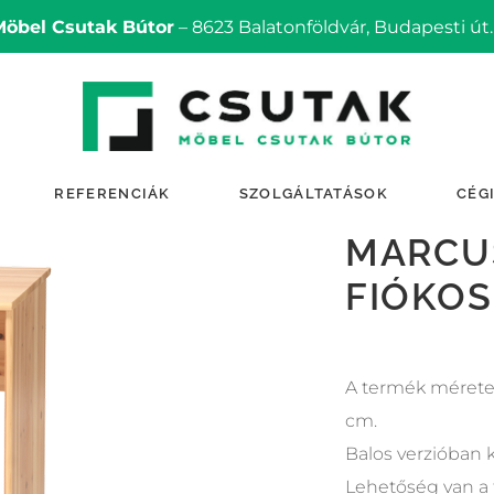
Möbel Csutak Bútor
– 8623 Balatonföldvár, Budapesti út.
REFERENCIÁK
SZOLGÁLTATÁSOK
CÉG
MARCUS
FIÓKOS
A termék mérete:
cm.
Balos verzióban k
Lehetőség van a 