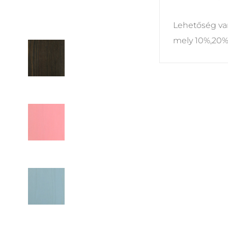
Lehetőség van
mely 10%,20%,