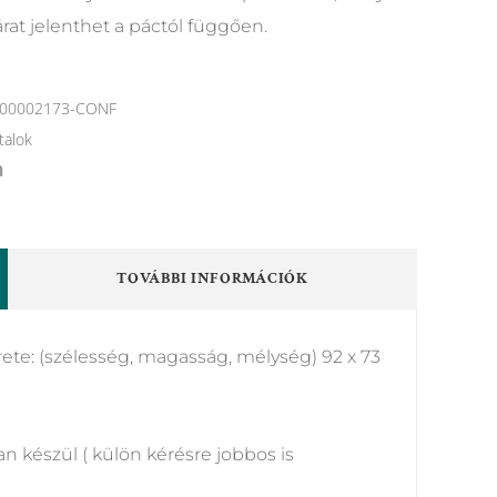
rat jelenthet a páctól függően.
00002173-CONF
talok
TOVÁBBI INFORMÁCIÓK
te: (szélesség, magasság, mélység) 92 x 73
an készül ( külön kérésre jobbos is