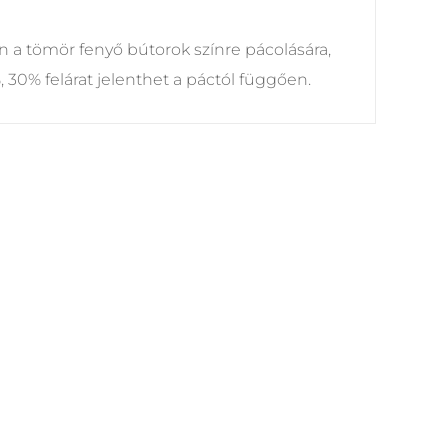
 a tömör fenyő bútorok színre pácolására,
 30% felárat jelenthet a páctól függően.