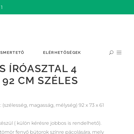
 1
ISMERTETŐ
ELÉRHETŐSÉGEK
 ÍRÓASZTAL 4
 92 CM SZÉLES
 (szélesség, magasság, mélység) 92 x 73 x 61
észül ( külön kérésre jobbos is rendelhető).
tömör fenyő bútorok színre pácolására, mely