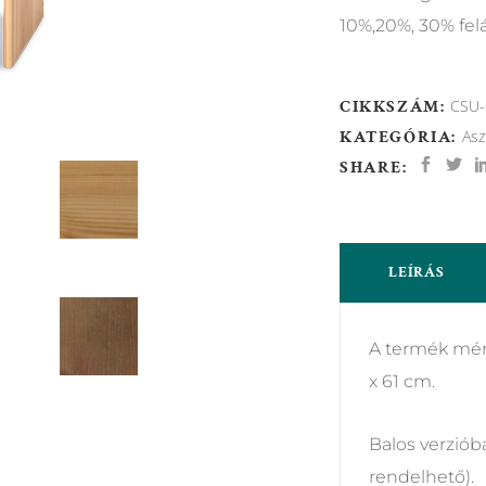
10%,20%, 30% felá
CIKKSZÁM:
CSU-
KATEGÓRIA:
Asz
SHARE:
LEÍRÁS
A termék mére
x 61 cm.
Balos verziób
rendelhető).