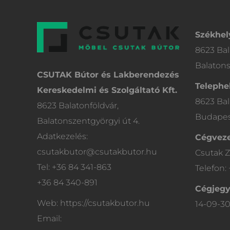
Székhel
8623 Bal
Balatons
CSUTAK Bútor és Lakberendezés
Telephel
Kereskedelmi és Szolgáltató Kft.
8623 Bal
8623 Balatonföldvár,
Budapest
Balatonszentgyörgyi út 4.
Adatkezelés:
Cégveze
csutakbutor@csutakbutor.hu
Csutak Z
Tel: +36 84 341-863
Telefon:
+36 84 340-891
Cégjeg
Web: https://csutakbutor.hu
14-09-3
Email: