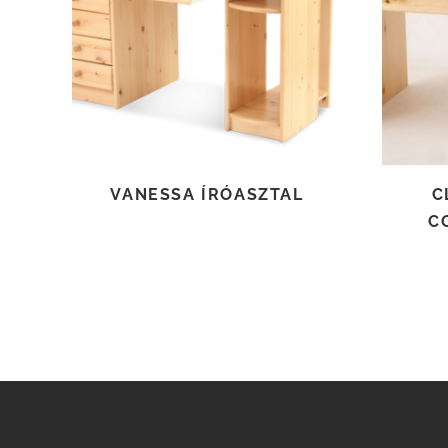
TOVÁBB OLVASOM
VANESSA ÍRÓASZTAL
C
C