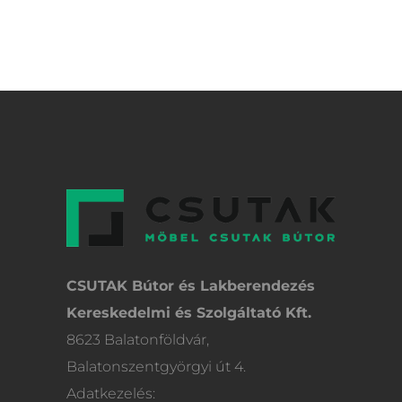
CSUTAK Bútor és Lakberendezés
Kereskedelmi és Szolgáltató Kft.
8623 Balatonföldvár,
Balatonszentgyörgyi út 4.
Adatkezelés: