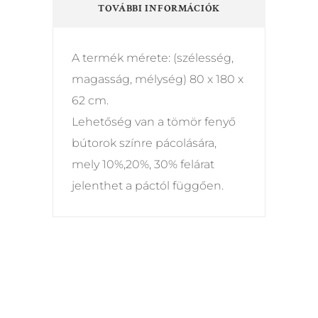
TOVÁBBI INFORMÁCIÓK
A termék mérete: (szélesség,
magasság, mélység) 80 x 180 x
62 cm.
Lehetőség van a tömör fenyő
bútorok színre pácolására,
mely 10%,20%, 30% felárat
jelenthet a páctól függően.