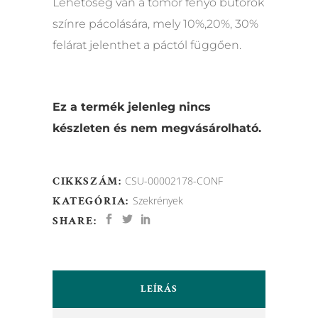
Lehetőség van a tömör fenyő bútorok
színre pácolására, mely 10%,20%, 30%
felárat jelenthet a páctól függően.
Ez a termék jelenleg nincs
készleten és nem megvásárolható.
CIKKSZÁM:
CSU-00002178-CONF
KATEGÓRIA:
Szekrények
SHARE:
LEÍRÁS