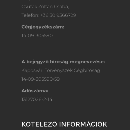
Csutak Zoltán Csaba,
Telefon: +36 30 9366729
Cégjegyzékszám:
14-09-305590
A bejegyző bíróság megnevezése:
Kaposvári Törvényszék Cégbíróság
14-09-305590/59
Adószáma:
13127026-2-14
KÖTELEZŐ INFORMÁCIÓK