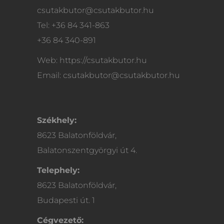
csutakbutor@csutakbutor.hu
Tel: +36 84 341-863
+36 84 340-891
Web: https://csutakbutor.hu
Email: csutakbutor@csutakbutor.hu
Székhely:
8623 Balatonföldvár,
Balatonszentgyörgyi út 4.
Telephely:
8623 Balatonföldvár,
Budapesti út. 1
Cégvezető: