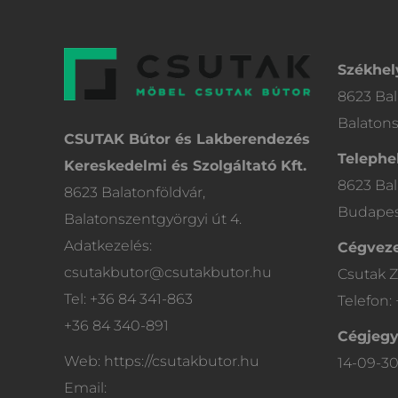
Székhel
8623 Bal
Balatons
CSUTAK Bútor és Lakberendezés
Telephel
Kereskedelmi és Szolgáltató Kft.
8623 Bal
8623 Balatonföldvár,
Budapest
Balatonszentgyörgyi út 4.
Adatkezelés:
Cégveze
csutakbutor@csutakbutor.hu
Csutak Z
Tel: +36 84 341-863
Telefon:
+36 84 340-891
Cégjeg
Web: https://csutakbutor.hu
14-09-3
Email: