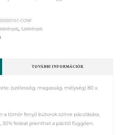
00000161-CONF
zekrények
,
Szekrények
TOVÁBBI INFORMÁCIÓK
te: (szélesség, magasság, mélység) 80 x
 a tömör fenyő bútorok színre pácolására,
 30% felárat jelenthet a páctól függően.