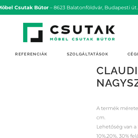
Möbel Csutak Bútor
– 8623 Balatonföldvár, Budapesti út.
REFERENCIÁK
SZOLGÁLTATÁSOK
CÉG
CLAUDI
NAGYS
A termék mérete:
cm.
Lehetőség van a 
10%,20%, 30% felá