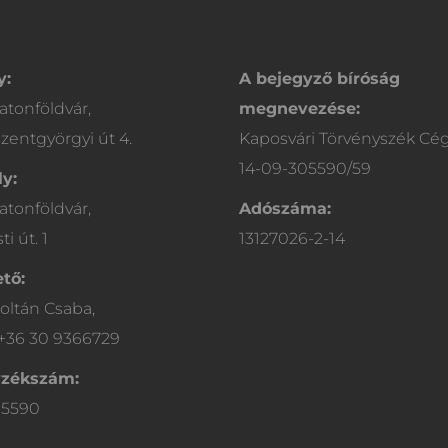
y:
A bejegyző bíróság
atonföldvár,
megnevezése:
zentgyörgyi út 4.
Kaposvári Törvényszék Cé
14-09-305590/59
y:
atonföldvár,
Adószáma:
i út. 1
13127026-2-14
tő:
oltán Csaba,
 +36 30 9366729
yzékszám:
05590