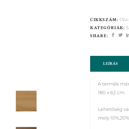
CIKKSZÁM:
CSU-
KATEGÓRIÁK:
S
SHARE:
LEÍRÁS
A termék mére
180 x 62 cm.
Lehetőség van
mely 10%,20%,