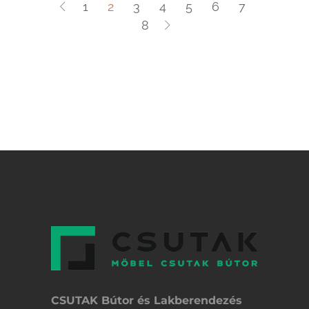
1
2
3
4
5
6
7
8
CSUTAK Bútor és Lakberendezés