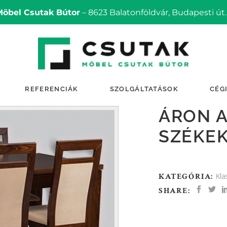
Möbel Csutak Bútor
– 8623 Balatonföldvár, Budapesti út.
REFERENCIÁK
SZOLGÁLTATÁSOK
CÉG
ÁRON A
SZÉKE
KATEGÓRIA:
Kla
SHARE: