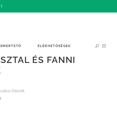
 1
ISMERTETŐ
ELÉRHETŐSÉGEK
SZTAL ÉS FANNI
K
sszikus Étkezők