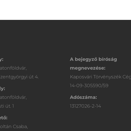
y:
A bejegyző bíróság
atonföldvár,
megnevezése:
zentgyörgyi út 4.
Kaposvári Törvényszék Cé
14-09-305590/59
y:
atonföldvár,
Adószáma:
i út. 1
13127026-2-14
tő:
oltán Csaba,