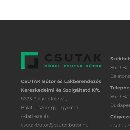
Székhel
8623 Bal
Balatons
CSUTAK Bútor és Lakberendezés
Telephel
Kereskedelmi és Szolgáltató Kft.
8623 Bal
8623 Balatonföldvár,
Budapest
Balatonszentgyörgyi út 4.
Adatkezelés:
Cégveze
csutakbutor@csutakbutor.hu
Csutak Z