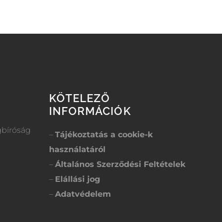
KÖTELEZŐ
INFORMÁCIÓK
gbíróság
–
Tájékoztatás a cookie-k
használatáról
–
Általános Szerződési Feltételek
–
Elállási jog
–
Adatvédelem