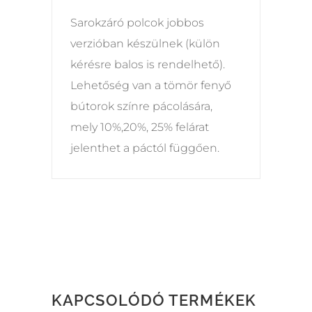
Sarokzáró polcok jobbos
verzióban készülnek (külön
kérésre balos is rendelhető).
Lehetőség van a tömör fenyő
bútorok színre pácolására,
mely 10%,20%, 25% felárat
jelenthet a páctól függően.
KAPCSOLÓDÓ TERMÉKEK