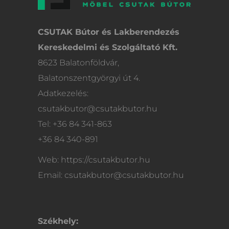
CSUTAK Bútor és Lakberendezés
Kereskedelmi és Szolgáltató Kft.
8623 Balatonföldvár,
Balatonszentgyörgyi út 4.
Adatkezelés:
csutakbutor@csutakbutor.hu
Tel: +36 84 341-863
+36 84 340-891
Web: https://csutakbutor.hu
Email: csutakbutor@csutakbutor.hu
Székhely: