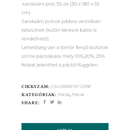
•sarokzáró polc 55-ös (30 x 180 x 55
cm)
Sarokzáró polcok jobbos verzióban
készülnek (külön kérésre balos is
rendelhető).
Lehetőség van a tömör fenyő bútorok
színre pácolására, mely 10%,20%, 25%
felárat jelenthet a páctól függően.
CIKKSZÁM:
CSU-00000147-CONF
KATEGÓRIÁK:
Polcok
,
Polcok
SHARE: