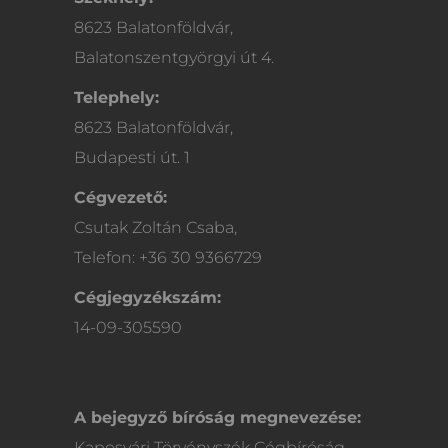
8623 Balatonföldvár,
Balatonszentgyörgyi út 4.
Telephely:
8623 Balatonföldvár,
Budapesti út. 1
Cégvezető:
Csutak Zoltán Csaba,
Telefon: +36 30 9366729
Cégjegyzékszám:
14-09-305590
A bejegyző bíróság megnevezése:
Kaposvári Törvényszék Cégbíróság