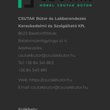
CSUTAK Bútor és Lakberendezés
Kereskedelmi és Szolgáltató Kft.
8623 Balatonföldvár,
Balatonszentgyörgyi út 4.
Adatkezelés:
csutakbutor@csutakbutor.hu
Tel: +36 84 341-863
+36 84 340-891
Web: https://csutakbutor.hu
Email: csutakbutor@csutakbutor.hu
Székhely: