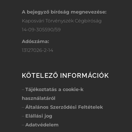
A bejegyző bíróság megnevezése:
Kaposvári Törvényszék Cégbíróság
14-09-305590/59
Adószáma:
13127026-2-14
KÖTELEZŐ INFORMÁCIÓK
–
Tájékoztatás a cookie-k
használatáról
–
Általános Szerződési Feltételek
–
Elállási jog
–
Adatvédelem