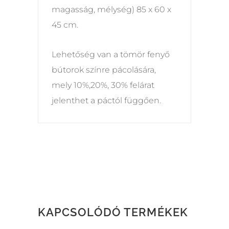
magasság, mélység) 85 x 60 x
45 cm.
Lehetőség van a tömör fenyő
bútorok színre pácolására,
mely 10%,20%, 30% felárat
jelenthet a páctól függően.
KAPCSOLÓDÓ TERMÉKEK