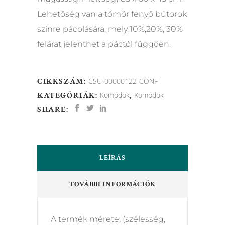
Lehetőség van a tömör fenyő bútorok
színre pácolására, mely 10%,20%, 30%
felárat jelenthet a páctól függően.
CIKKSZÁM:
CSU-00000122-CONF
KATEGÓRIÁK:
Komódok
,
Komódok
SHARE:
LEÍRÁS
TOVÁBBI INFORMÁCIÓK
A termék mérete: (szélesség,