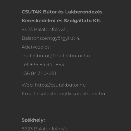
CSUTAK Bútor és Lakberendezés
Kereskedelmi és Szolgáltató Kft.
8623 Balatonföldvár,
Balatonszentgyörgyi út 4.
Adatkezelés:
csutakbutor@csutakbutor.hu
Tel: +36 84 341-863
+36 84 340-891
Web: https://csutakbutor.hu
Email: csutakbutor@csutakbutor.hu
Székhely:
8623 Balatonföldvár,