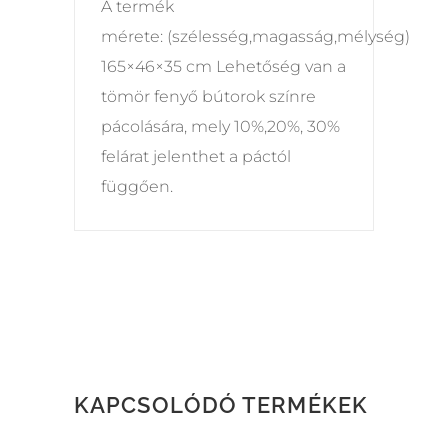
A termék
mérete: (szélesség,magasság,mélység)
165×46×35 cm Lehetőség van a
tömör fenyő bútorok színre
pácolására, mely 10%,20%, 30%
felárat jelenthet a páctól
függően.
KAPCSOLÓDÓ TERMÉKEK