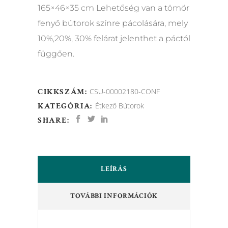
165×46×35 cm Lehetőség van a tömör
fenyő bútorok színre pácolására, mely
10%,20%, 30% felárat jelenthet a páctól
függően.
CIKKSZÁM:
CSU-00002180-CONF
KATEGÓRIA:
Étkező Bútorok
SHARE:
LEÍRÁS
TOVÁBBI INFORMÁCIÓK