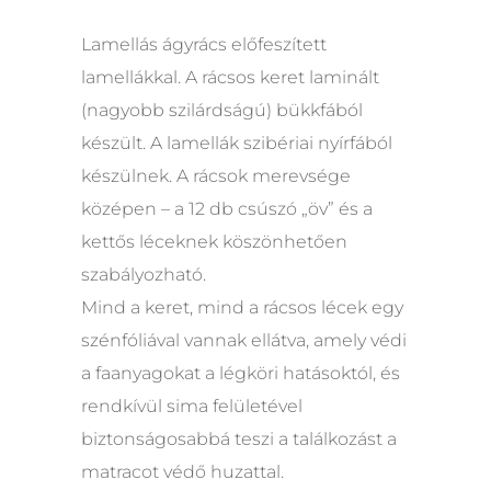
Lamellás ágyrács előfeszített
lamellákkal. A rácsos keret laminált
(nagyobb szilárdságú) bükkfából
készült. A lamellák szibériai nyírfából
készülnek. A rácsok merevsége
középen – a 12 db csúszó „öv” és a
kettős léceknek köszönhetően
szabályozható.
Mind a keret, mind a rácsos lécek egy
szénfóliával vannak ellátva, amely védi
a faanyagokat a légköri hatásoktól, és
rendkívül sima felületével
biztonságosabbá teszi a találkozást a
matracot védő huzattal.