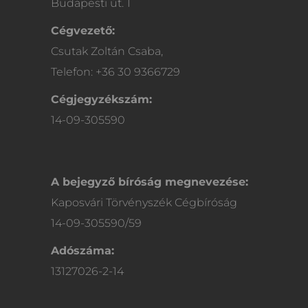
Budapesti út. 1
Cégvezető:
Csutak Zoltán Csaba,
Telefon: +36 30 9366729
Cégjegyzékszám:
14-09-305590
A bejegyző bíróság megnevezése:
Kaposvári Törvényszék Cégbíróság
14-09-305590/59
Adószáma:
13127026-2-14