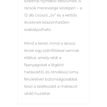
szibériai nyírfából készülnek. A
rácsok merevsége középen – a
12 db csúszó „öv” és a kettős
léceknek köszönhetően
szabályozható.
Mind a keret, mind a rácsos
lécek egy szénfóliával vannak
ellátva, amely védi a
faanyagokat a légköri
hatásoktól, és rendkívül sima
felületével biztonságosabbá
teszi a találkozást a matracot
védő huzattal.