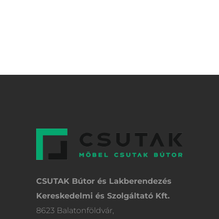
CSUTAK Bútor és Lakberendezés
Kereskedelmi és Szolgáltató Kft.
8623 Balatonföldvár,