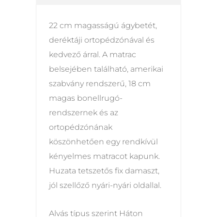
22 cm magasságú ágybetét,
deréktáji ortopédzónával és
kedvező árral. A matrac
belsejében található, amerikai
szabvány rendszerű, 18 cm
magas bonellrugó-
rendszernek és az
ortopédzónának
köszönhetően egy rendkívül
kényelmes matracot kapunk.
Huzata tetszetős fix damaszt,
jól szellőző nyári-nyári oldallal.
Alvás típus szerint Háton