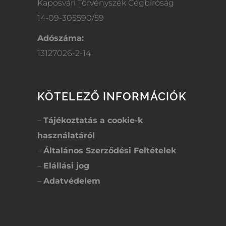
Kaposvári Törvényszék Cégbíróság
14-09-305590/59
Adószáma:
13127026-2-14
KÖTELEZŐ INFORMÁCIÓK
–
Tájékoztatás a cookie-k
használatáról
–
Általános Szerződési Feltételek
–
Elállási jog
–
Adatvédelem