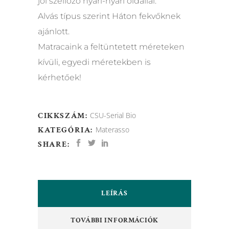
jól szellőző nyári-nyári oldallal.
Alvás típus szerint Háton fekvőknek
ajánlott.
Matracaink a feltüntetett méreteken
kívüli, egyedi méretekben is
kérhetőek!
CIKKSZÁM:
CSU-Serial Bio
KATEGÓRIA:
Materasso
SHARE:
LEÍRÁS
TOVÁBBI INFORMÁCIÓK