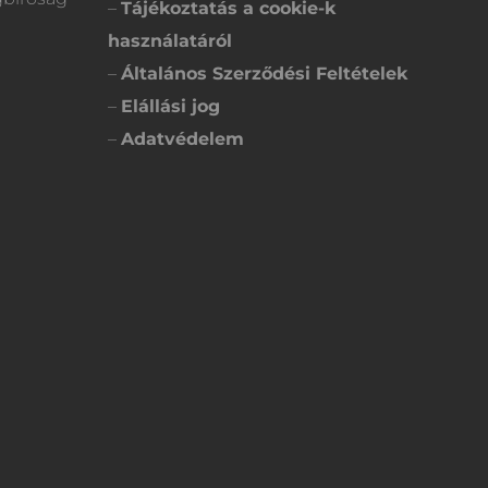
–
Tájékoztatás a cookie-k
használatáról
–
Általános Szerződési Feltételek
–
Elállási jog
–
Adatvédelem