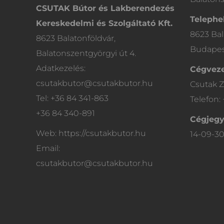
CSUTAK Bútor és Lakberendezés
Telephel
Kereskedelmi és Szolgáltató Kft.
8623 Bal
8623 Balatonföldvár,
Budapest
Balatonszentgyörgyi út 4.
Adatkezelés:
Cégveze
csutakbutor@csutakbutor.hu
Csutak Z
Tel: +36 84 341-863
Telefon:
+36 84 340-891
Cégjeg
Web: https://csutakbutor.hu
14-09-3
Email:
csutakbutor@csutakbutor.hu