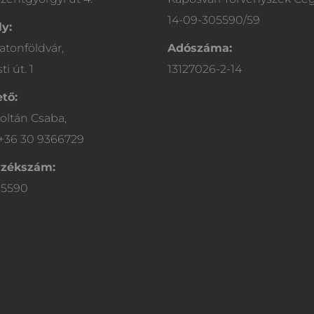
14-09-305590/59
y:
atonföldvár,
Adószáma:
i út. 1
13127026-2-14
tő:
oltán Csaba,
 +36 30 9366729
yzékszám:
05590