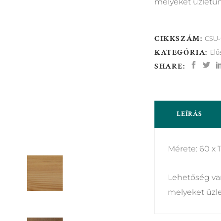
melyeket üzletü
CIKKSZÁM:
CSU-
KATEGÓRIA:
Elő
SHARE:
LEÍRÁS
Mérete: 60 x 
Lehetőség van
melyeket üzl