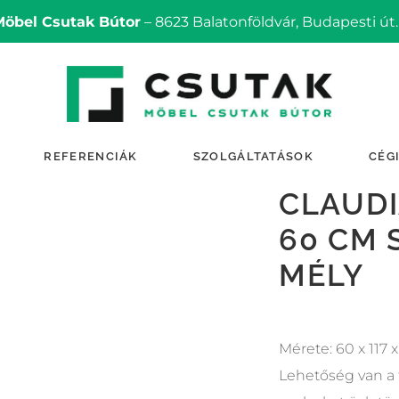
Möbel Csutak Bútor
– 8623 Balatonföldvár, Budapesti út.
REFERENCIÁK
SZOLGÁLTATÁSOK
CÉG
CLAUDI
60 CM 
MÉLY
Mérete: 60 x 117 
Lehetőség van a 