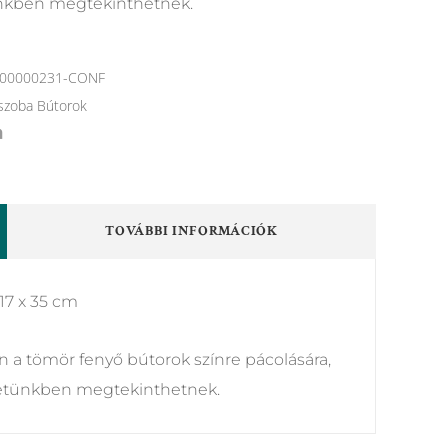
nkben megtekinthetnek.
00000231-CONF
szoba Bútorok
TOVÁBBI INFORMÁCIÓK
117 x 35 cm
 a tömör fenyő bútorok színre pácolására,
etünkben megtekinthetnek.