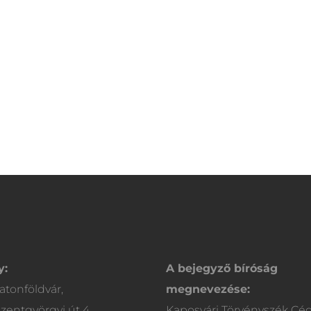
y:
A bejegyző bíróság
atonföldvár,
megnevezése:
zentgyörgyi út 4.
Kaposvári Törvényszék Cé