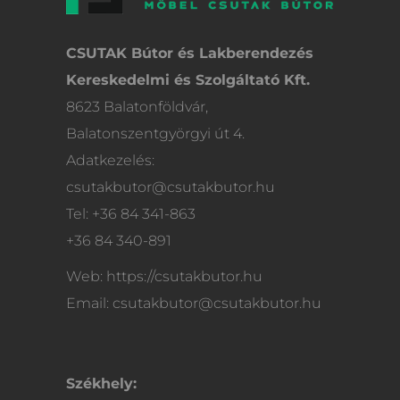
CSUTAK Bútor és Lakberendezés
Kereskedelmi és Szolgáltató Kft.
8623 Balatonföldvár,
Balatonszentgyörgyi út 4.
Adatkezelés:
csutakbutor@csutakbutor.hu
Tel: +36 84 341-863
+36 84 340-891
Web: https://csutakbutor.hu
Email: csutakbutor@csutakbutor.hu
Székhely: