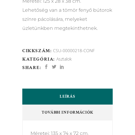
Méretei: 125 x 28 x 38 cm.
Lehetőség van a tömör fenyő bútorok
színre pácolására, melyeket
üzletünkben megtekinthetnek.
CIKKSZÁM:
CSU-00000218-CONF
KATEGÓRIA:
Asztalok
SHARE:
LEÍRÁS
TOVÁBBI INFORMÁCIÓK
Méretei: 135 x 74 x 72 cm.