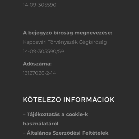
14-09-305590
A bejegyző bíróság megnevezése:
Kaposvári Törvényszék Cégbíróság
14-09-305590/59
Adószáma:
13127026-2-14
KÖTELEZŐ INFORMÁCIÓK
–
Tájékoztatás a cookie-k
használatáról
–
Általános Szerződési Feltételek