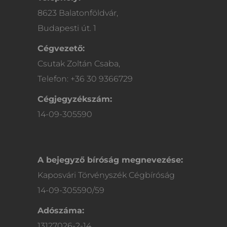
8623 Balatonföldvár,
Budapesti út. 1
Cégvezető:
Csutak Zoltán Csaba,
Telefon: +36 30 9366729
Cégjegyzékszám:
14-09-305590
A bejegyző bíróság megnevezése:
Kaposvári Törvényszék Cégbíróság
14-09-305590/59
Adószáma:
13127026-2-14