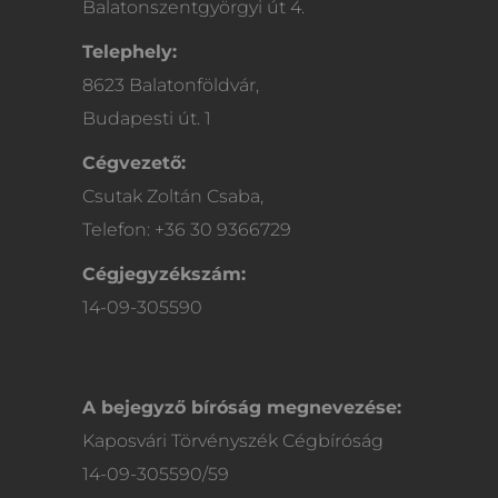
Balatonszentgyörgyi út 4.
Telephely:
8623 Balatonföldvár,
Budapesti út. 1
Cégvezető:
Csutak Zoltán Csaba,
Telefon: +36 30 9366729
Cégjegyzékszám:
14-09-305590
A bejegyző bíróság megnevezése:
Kaposvári Törvényszék Cégbíróság
14-09-305590/59