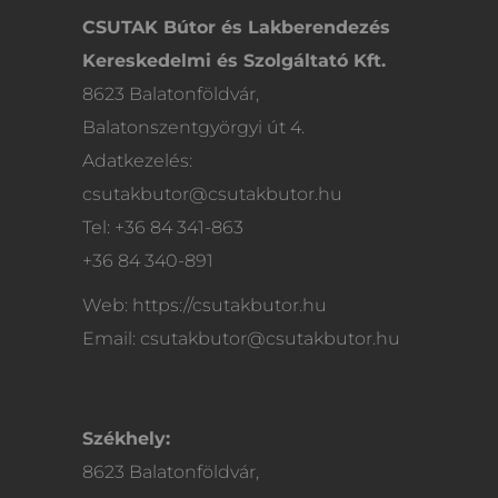
CSUTAK Bútor és Lakberendezés
Kereskedelmi és Szolgáltató Kft.
8623 Balatonföldvár,
Balatonszentgyörgyi út 4.
Adatkezelés:
csutakbutor@csutakbutor.hu
Tel: +36 84 341-863
+36 84 340-891
Web: https://csutakbutor.hu
Email: csutakbutor@csutakbutor.hu
Székhely:
8623 Balatonföldvár,