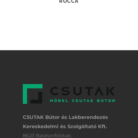
ROCCA
CSUTAK Bútor és Lakberendezés
Kereskedelmi és Szolgáltató Kft.
8623 Balatonföldvár,