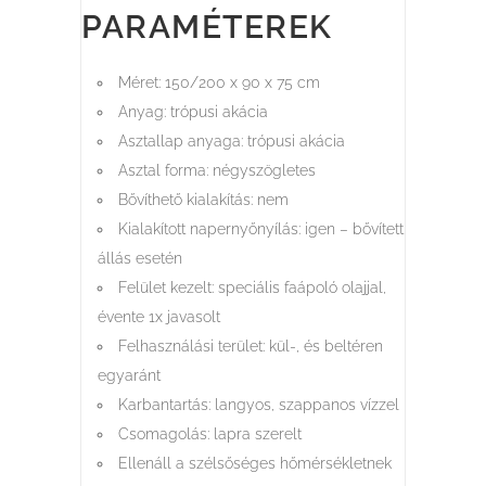
PARAMÉTEREK
Méret: 150/200 x 90 x 75 cm
Anyag: trópusi akácia
Asztallap anyaga: trópusi akácia
Asztal forma: négyszögletes
Bővíthető kialakítás: nem
Kialakított napernyőnyílás: igen – bővített
állás esetén
Felület kezelt: speciális faápoló olajjal,
évente 1x javasolt
Felhasználási terület: kül-, és beltéren
egyaránt
Karbantartás: langyos, szappanos vízzel
Csomagolás: lapra szerelt
Ellenáll a szélsőséges hőmérsékletnek