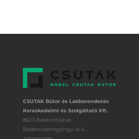
CSUTAK Bútor és Lakberendezés
Kereskedelmi és Szolgáltató Kft.
8623 Balatonföldvár,
Balatonszentgyörgyi út 4.
Adatkezelés: