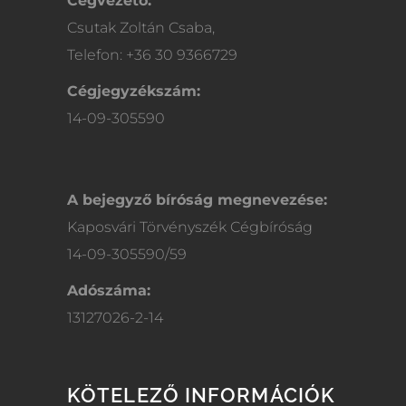
Cégvezető:
Csutak Zoltán Csaba,
Telefon: +36 30 9366729
Cégjegyzékszám:
14-09-305590
A bejegyző bíróság megnevezése:
Kaposvári Törvényszék Cégbíróság
14-09-305590/59
Adószáma:
13127026-2-14
KÖTELEZŐ INFORMÁCIÓK