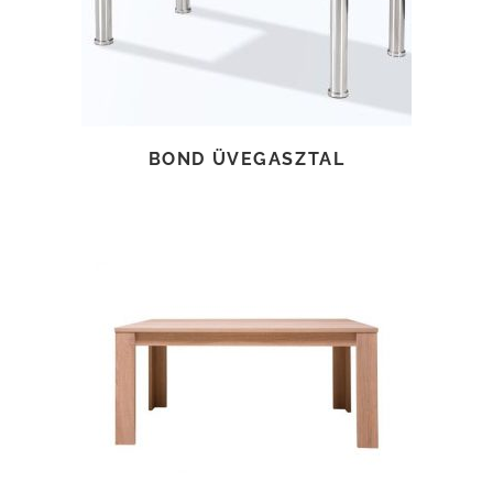
BOND ÜVEGASZTAL
TOVÁBB OLVASOM