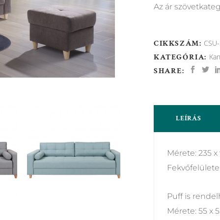
Az ár szövetkateg
CIKKSZÁM:
CSU-
KATEGÓRIA:
Ka
SHARE:
LEÍRÁS
Mérete: 235 x
Fekvőfelülete
Puff is rende
Mérete: 55 x 