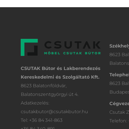
Székhel
8623 Bal
Balatons
CSUTAK Bútor és Lakberendezés
Telephel
Kereskedelmi és Szolgáltató Kft.
8623 Bal
8623 Balatonföldvár,
Budapest
Balatonszentgyörgyi út 4.
Adatkezelés:
Cégveze
csutakbutor@csutakbutor.hu
Csutak Z
Tel: +36 84 341-863
Telefon:
+36 84 340-891