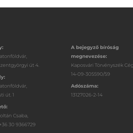
y:
A bejegyző bíróság
atonföldvár,
megnevezése:
zentgyörgyi út 4.
Kaposvári Törvényszék Cé
14-09-305590/59
y:
atonföldvár,
Adószáma:
i út. 1
13127026-2-14
tő:
oltán Csaba,
 +36 30 9366729