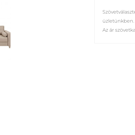
Szövetválasz
üzletünkben.
Az ár szövetk