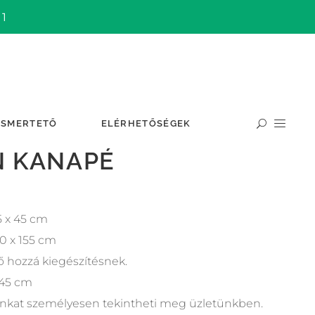
 1
ISMERTETŐ
ELÉRHETŐSÉGEK
N KANAPÉ
5 x 45 cm
00 x 155 cm
ő hozzá kiegészítésnek.
 45 cm
unkat személyesen tekintheti meg üzletünkben.