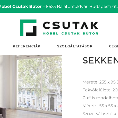
Möbel Csutak Bútor
– 8623 Balatonföldvár, Budapesti út.
REFERENCIÁK
SZOLGÁLTATÁSOK
CÉG
SEKKE
Mérete: 235 x 95,
Fekvőfelülete: 2
Puff is rendelhet
Mérete: 55 x 55 x
Szövetválaszték