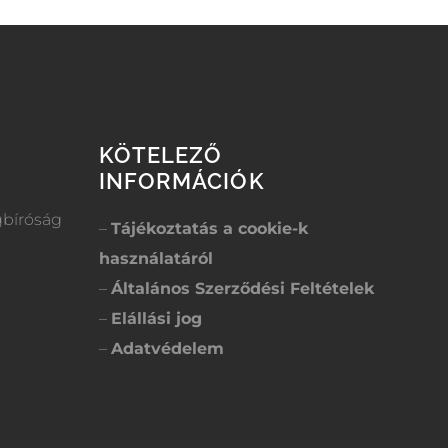
KÖTELEZŐ
INFORMÁCIÓK
gbíróság
–
Tájékoztatás a cookie-k
használatáról
–
Általános Szerződési Feltételek
–
Elállási jog
–
Adatvédelem