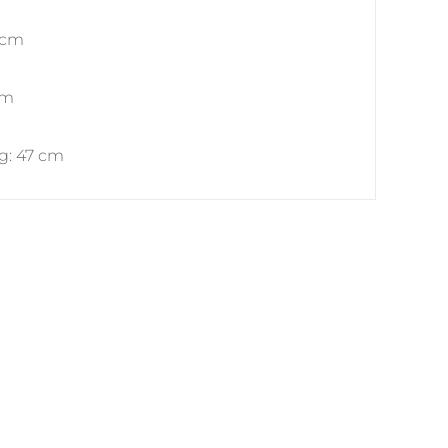
 cm
cm
g: 47 cm