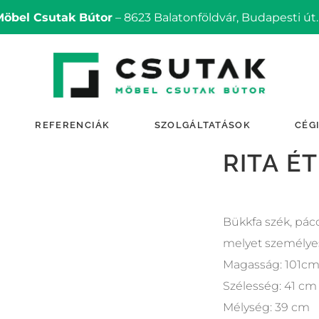
Möbel Csutak Bútor
– 8623 Balatonföldvár, Budapesti út.
REFERENCIÁK
SZOLGÁLTATÁSOK
CÉG
RITA É
Bükkfa szék, pácol
melyet személye
Magasság: 101c
Szélesség: 41 cm
Mélység: 39 cm