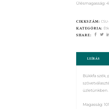
Ülésmagasság: 
CIKKSZÁM:
CSU- 
KATEGÓRIA:
Étk
SHARE:
LEÍRÁS
Bükkfa szék, p
szövetválaszt
üzletünkben.
Magasság: 1