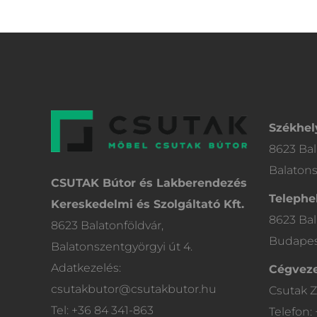
Székhel
8623 Bal
Balatons
CSUTAK Bútor és Lakberendezés
Telephel
Kereskedelmi és Szolgáltató Kft.
8623 Bal
8623 Balatonföldvár,
Budapest
Balatonszentgyörgyi út 4.
Adatkezelés:
Cégveze
csutakbutor@csutakbutor.hu
Csutak Z
Tel: +36 84 341-863
Telefon: