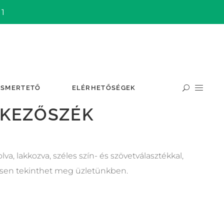
 1
ISMERTETŐ
ELÉRHETŐSÉGEK
TKEZŐSZÉK
va, lakkozva, széles szín- és szövetválasztékkal,
sen tekinthet meg üzletünkben.
m