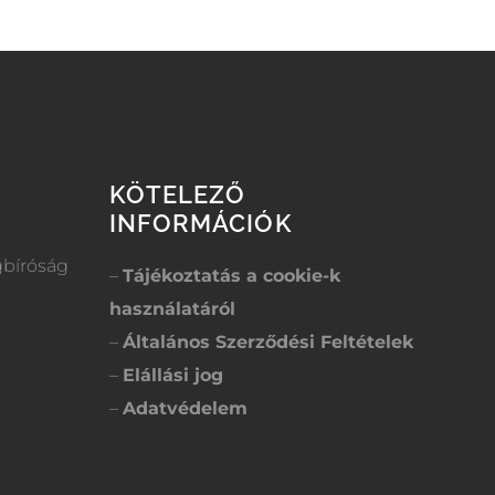
KÖTELEZŐ
INFORMÁCIÓK
gbíróság
–
Tájékoztatás a cookie-k
használatáról
–
Általános Szerződési Feltételek
–
Elállási jog
–
Adatvédelem