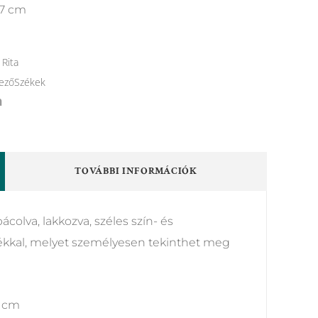
47 cm
Rita
ezőSzékek
TOVÁBBI INFORMÁCIÓK
ácolva, lakkozva, széles szín- és
ékkal, melyet személyesen tekinthet meg
01cm