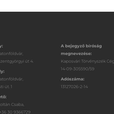
y:
A bejegyző bíróság
atonföldvár,
megnevezése:
zentgyörgyi út 4.
Kaposvári Törvényszék Cé
14-09-305590/59
y:
atonföldvár,
Adószáma:
i út. 1
13127026-2-14
tő:
oltán Csaba,
 +36 30 9366729