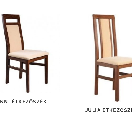
TOVÁBB OLVASOM
TOVÁBB OLVASOM
ANNI ÉTKEZŐSZÉK
JÚLIA ÉTKEZŐSZ