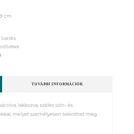
49 cm
 Szandra
ezőSzékek
TOVÁBBI INFORMÁCIÓK
ácolva, lakkozva, széles szín- és
ékkal, melyet személyesen tekinthet meg