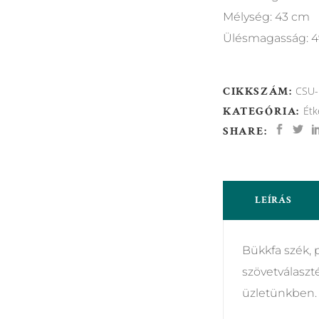
Mélység: 43 cm
Ülésmagasság: 
CIKKSZÁM:
CSU-
KATEGÓRIA:
Étk
SHARE:
LEÍRÁS
Bükkfa szék, p
szövetválaszt
üzletünkben.