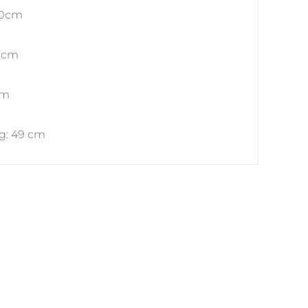
00cm
8 cm
cm
g: 49 cm