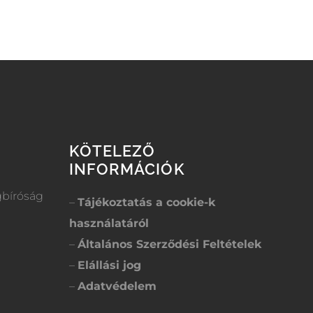
KÖTELEZŐ
INFORMÁCIÓK
gbíróság
–
Tájékoztatás a cookie-k
használatáról
–
Általános Szerződési Feltételek
–
Elállási jog
–
Adatvédelem