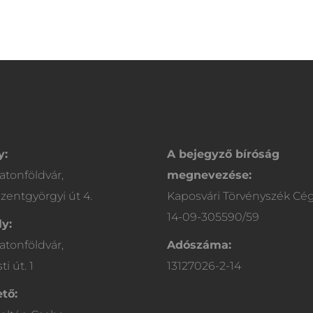
y:
A bejegyző bíróság
atonföldvár,
megnevezése:
zentgyörgyi út 4.
Kaposvári Törvényszék Cé
14-09-305590/59
y:
atonföldvár,
Adószáma:
i út. 1
13127026-2-14
tő: