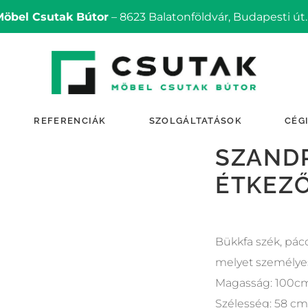
Möbel Csutak Bútor
– 8623 Balatonföldvár, Budapesti út.
REFERENCIÁK
SZOLGÁLTATÁSOK
CÉG
SZAND
ÉTKEZ
Bükkfa szék, pácol
melyet személye
Magasság: 100c
Szélesség: 58 cm