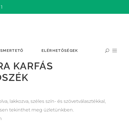
 1
ISMERTETŐ
ELÉRHETŐSÉGEK
RA KARFÁS
ŐSZÉK
va, lakkozva, széles szín- és szövetválasztékkal,
sen tekinthet meg üzletünkben.
m