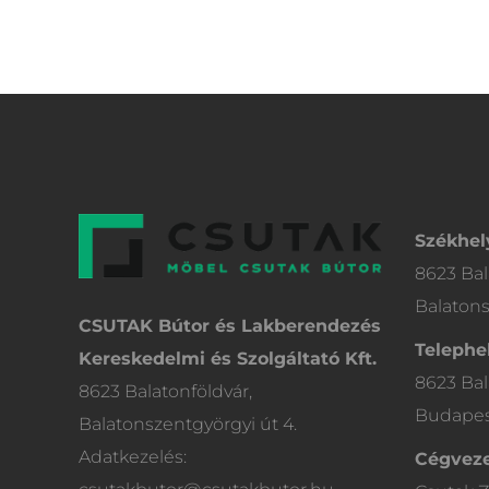
Székhel
8623 Bal
Balatons
CSUTAK Bútor és Lakberendezés
Telephel
Kereskedelmi és Szolgáltató Kft.
8623 Bal
8623 Balatonföldvár,
Budapest
Balatonszentgyörgyi út 4.
Adatkezelés:
Cégveze