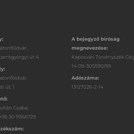
y:
A bejegyző bíróság
atonföldvár,
megnevezése:
zentgyörgyi út 4.
Kaposvári Törvényszék Cé
14-09-305590/59
y:
atonföldvár,
Adószáma:
i út. 1
13127026-2-14
tő:
oltán Csaba,
 +36 30 9366729
yzékszám: