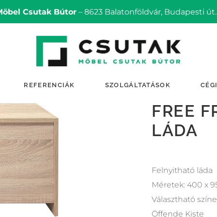
Möbel Csutak Bútor
– 8623 Balatonföldvár, Budapesti út.
REFERENCIÁK
SZOLGÁLTATÁSOK
CÉG
FREE F
LÁDA
Felnyitható láda
Méretek: 400 x 
Választható színe
Öffende Kiste