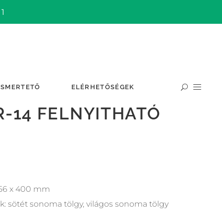
 1
ISMERTETŐ
ELÉRHETŐSÉGEK
R-14 FELNYITHATÓ
956 x 400 mm
k: sötét sonoma tölgy, világos sonoma tölgy