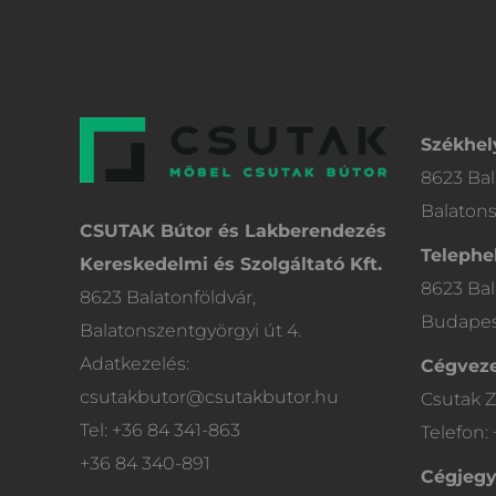
Székhel
8623 Bal
Balatons
CSUTAK Bútor és Lakberendezés
Telephel
Kereskedelmi és Szolgáltató Kft.
8623 Bal
8623 Balatonföldvár,
Budapest
Balatonszentgyörgyi út 4.
Adatkezelés:
Cégveze
csutakbutor@csutakbutor.hu
Csutak Z
Tel: +36 84 341-863
Telefon:
+36 84 340-891
Cégjeg