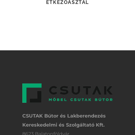
ÉTKEZŐASZTAL
CSUTAK Bútor és Lakberendezés
Kereskedelmi és Szolgáltató Kft.
8623 Balatonföldvár,