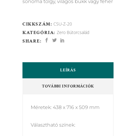
sonoma tölgy, világos bükk vagy fehér
CIKKSZÁM:
CSU-Z-20
KATEGÓRIA:
Zero Bútorcsalád
SHARE:
LEÍRÁS
TOVÁBBI INFORMÁCIÓK
Méretek: 438 x 716 x 509 mm
Választható színek: