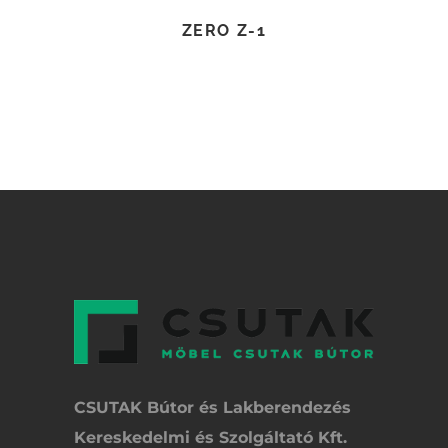
ZERO Z-1
CSUTAK Bútor és Lakberendezés
Kereskedelmi és Szolgáltató Kft.