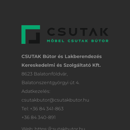
CSUTAK Bútor és Lakberendezés
Kereskedelmi és Szolgáltató Kft.
8623 Balatonföldvár,
Balatonszentgyörgyi út 4.
Adatkezelés:
csutakbutor@csutakbutor.hu
Tel: +36 84 341-863
+36 84 340-891
Web: https://csutakbutor.hu