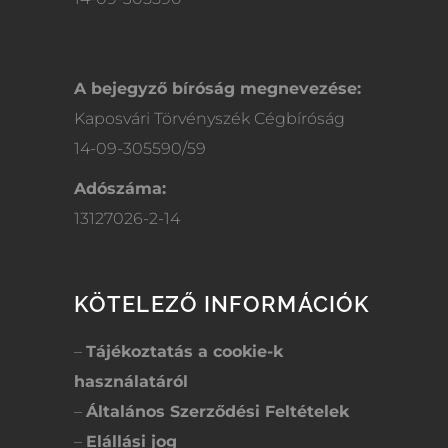
A bejegyző bíróság megnevezése:
Kaposvári Törvényszék Cégbíróság
14-09-305590/59
Adószáma:
13127026-2-14
KÖTELEZŐ INFORMÁCIÓK
–
Tájékoztatás a cookie-k
használatáról
–
Általános Szerződési Feltételek
–
Elállási jog