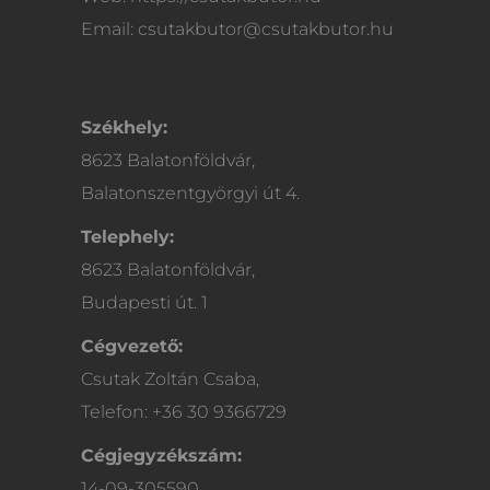
Email: csutakbutor@csutakbutor.hu
Székhely:
8623 Balatonföldvár,
Balatonszentgyörgyi út 4.
Telephely:
8623 Balatonföldvár,
Budapesti út. 1
Cégvezető:
Csutak Zoltán Csaba,
Telefon: +36 30 9366729
Cégjegyzékszám:
14-09-305590