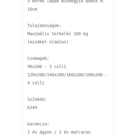
5 Kerek lábak mindegyik doboz H. 
10cm

Tulajdonságok:

Maximális terhelés 100 kg 
(mindkét oldalon)

Csomagok:

90x200 - 3 colli

120x200/140x200/160x200/180x200 - 
4 colli

Színkód:

6244

Garancia:

1 év ágyon / 2 év matracon