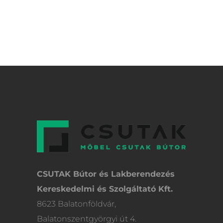
CSUTAK Bútor és Lakberendezés
Kereskedelmi és Szolgáltató Kft.
8623 Balatonföldvár,
Balatonszentgyörgyi út 4.