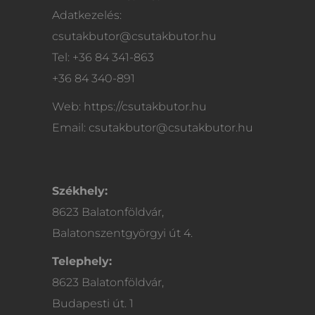
Adatkezelés:
csutakbutor@csutakbutor.hu
Tel: +36 84 341-863
+36 84 340-891
Web: https://csutakbutor.hu
Email: csutakbutor@csutakbutor.hu
Székhely:
8623 Balatonföldvár,
Balatonszentgyörgyi út 4.
Telephely:
8623 Balatonföldvár,
Budapesti út. 1