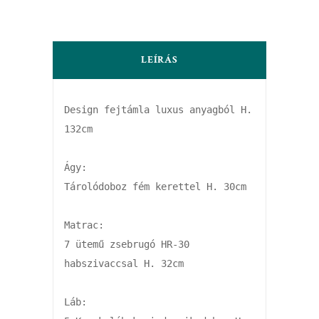
LEÍRÁS
Design fejtámla luxus anyagból H. 
132cm

Ágy:

Tárolódoboz fém kerettel H. 30cm

Matrac:

7 ütemű zsebrugó HR-30 
habszivaccsal H. 32cm

Láb:
