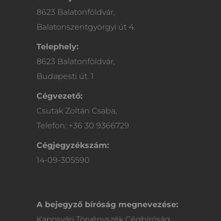
8623 Balatonföldvár,
Balatonszentgyörgyi út 4.
Telephely:
8623 Balatonföldvár,
Budapesti út. 1
Cégvezető:
Csutak Zoltán Csaba,
Telefon: +36 30 9366729
Cégjegyzékszám:
14-09-305590
A bejegyző bíróság megnevezése:
Kaposvári Törvényszék Cégbíróság