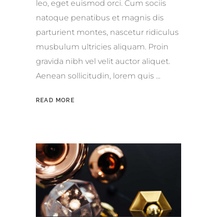
leo, eget euismod orci. Cum sociis
natoque penatibus et magnis dis
parturient montes, nascetur ridiculus
musbulum ultricies aliquam. Proin
gravida nibh vel velit auctor aliquet.
Aenean sollicitudin, lorem quis
READ MORE