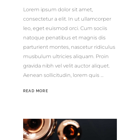
Lorem ipsum dolor sit amet,
consectetur a elit. In ut ullamcorper
leo, eget euismod orci. Cum sociis
natoque penatibus et magnis dis
parturient montes, nascetur ridiculus
musbulum ultricies aliquam. Proin
gravida nibh vel velit auctor aliquet.
Aenean sollicitudin, lorem quis
READ MORE