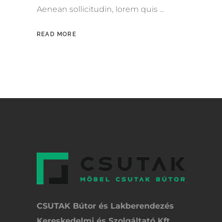
Aenean sollicitudin, lorem quis
READ MORE
CSUTAK Bútor és Lakberendezés
Kereskedelmi és Szolgáltató Kft.