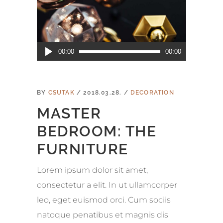
Audió
00:00
00:00
lejátszó
BY
CSUTAK
2018.03.28.
DECORATION
MASTER
BEDROOM: THE
FURNITURE
Lorem ipsum dolor sit amet,
consectetur a elit. In ut ullamcorper
leo, eget euismod orci. Cum sociis
natoque penatibus et magnis dis