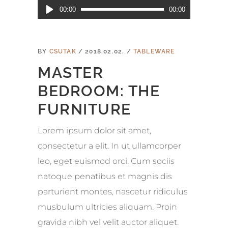
Audió
00:00
00:00
lejátszó
BY
CSUTAK
2018.02.02.
TABLEWARE
MASTER
BEDROOM: THE
FURNITURE
Lorem ipsum dolor sit amet,
consectetur a elit. In ut ullamcorper
leo, eget euismod orci. Cum sociis
natoque penatibus et magnis dis
parturient montes, nascetur ridiculus
musbulum ultricies aliquam. Proin
gravida nibh vel velit auctor aliquet.