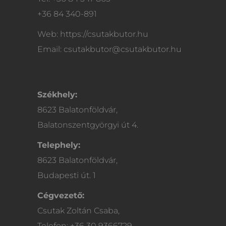
+36 84 340-891
Web: https://csutakbutor.hu
Email: csutakbutor@csutakbutor.hu
Székhely:
8623 Balatonföldvár,
Balatonszentgyörgyi út 4.
Telephely:
8623 Balatonföldvár,
Budapesti út. 1
Cégvezető:
Csutak Zoltán Csaba,
Telefon: +36 30 9366729