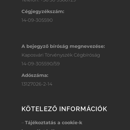
Cégjegyzékszám:
14-09-305590
A bejegyző bíróság megnevezése:
Kaposvári Törvényszék Cégbíróság
14-09-305590/59
Adószáma:
13127026-2-14
KÖTELEZŐ INFORMÁCIÓK
–
Tájékoztatás a cookie-k