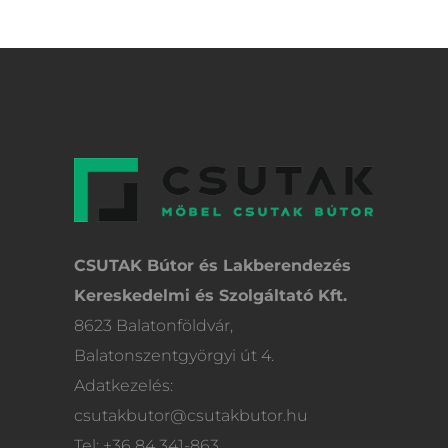
CSUTAK Bútor és Lakberendezés
Kereskedelmi és Szolgáltató Kft.
8623 Balatonföldvár,
Balatonszentgyörgyi út 4.
Adatkezelés:
csutakbutor@csutakbutor.hu
Tel: +36 84 341-863