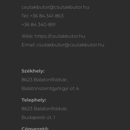
csutakbutor@csutakbutor.hu
Tel: +36 84 341-863
+36 84 340-891
Web: https://csutakbutor.hu
Email: csutakbutor@csutakbutor.hu
Székhely:
8623 Balatonföldvár,
Balatonszentgyörgyi út 4.
Telephely:
8623 Balatonföldvár,
Budapesti út. 1
Cégvezető: