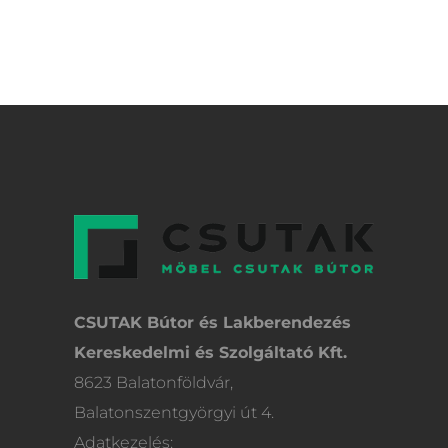
CSUTAK Bútor és Lakberendezés
Kereskedelmi és Szolgáltató Kft.
8623 Balatonföldvár,
Balatonszentgyörgyi út 4.
Adatkezelés: