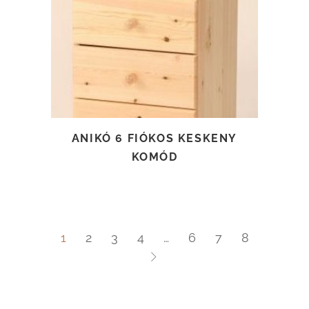
TOVÁBB OLVASOM
ANIKÓ 6 FIÓKOS KESKENY
KOMÓD
1
2
3
4
…
6
7
8