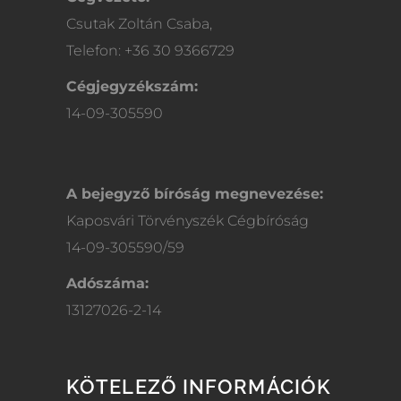
Csutak Zoltán Csaba,
Telefon: +36 30 9366729
Cégjegyzékszám:
14-09-305590
A bejegyző bíróság megnevezése:
Kaposvári Törvényszék Cégbíróság
14-09-305590/59
Adószáma:
13127026-2-14
KÖTELEZŐ INFORMÁCIÓK