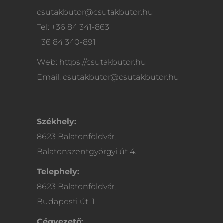
csutakbutor@csutakbutor.hu
Tel: +36 84 341-863
+36 84 340-891
Web: https://csutakbutor.hu
Email: csutakbutor@csutakbutor.hu
Székhely:
8623 Balatonföldvár,
Balatonszentgyörgyi út 4.
Telephely:
8623 Balatonföldvár,
Budapesti út. 1
Cégvezető: