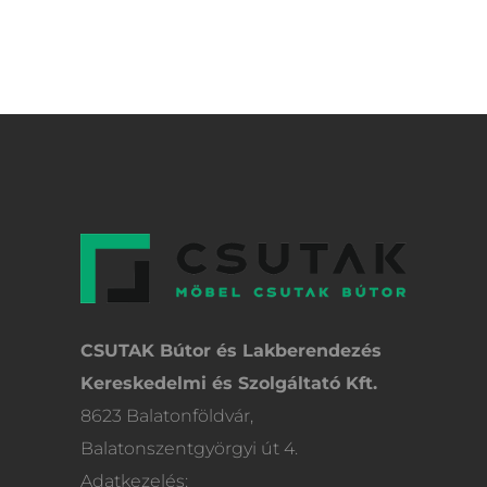
CSUTAK Bútor és Lakberendezés
Kereskedelmi és Szolgáltató Kft.
8623 Balatonföldvár,
Balatonszentgyörgyi út 4.
Adatkezelés: