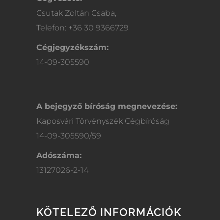
Csutak Zoltán Csaba,
Telefon: +36 30 9366729
Cégjegyzékszám:
14-09-305590
A bejegyző bíróság megnevezése:
Kaposvári Törvényszék Cégbíróság
14-09-305590/59
Adószáma:
13127026-2-14
KÖTELEZŐ INFORMÁCIÓK