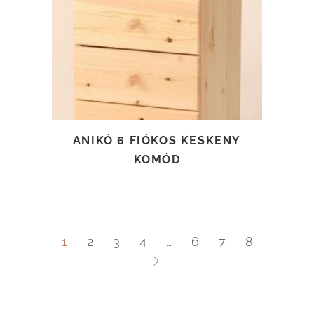
TOVÁBB OLVASOM
ANIKÓ 6 FIÓKOS KESKENY
KOMÓD
1
2
3
4
…
6
7
8